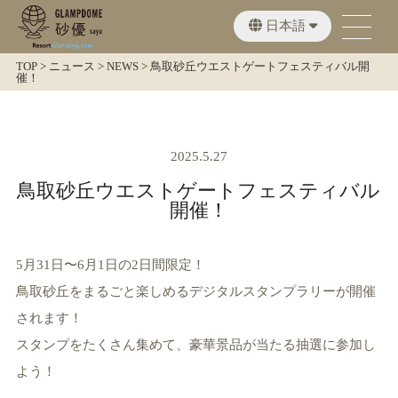
日本語
English
繁體中文
TOP
>
ニュース
>
NEWS
>
鳥取砂丘ウエストゲートフェスティバル開
催！
2025.5.27
鳥取砂丘ウエストゲートフェスティバル
開催！
5月31日〜6月1日の2日間限定！
鳥取砂丘をまるごと楽しめるデジタルスタンプラリーが開催
されます！
スタンプをたくさん集めて、豪華景品が当たる抽選に参加し
よう！