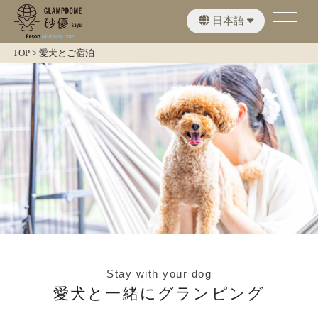
日本語
English
繁體中文
TOP
>
愛犬とご宿泊
Stay with your dog
愛犬と一緒にグランピング